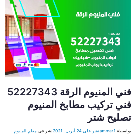
فني المنيوم الرقة 52227343
فني تركيب مطابخ المنيوم
تصليح شتر
بواسطة
ammar1
نشر على
24 أبريل، 2021
نشر في
معلم المنيوم